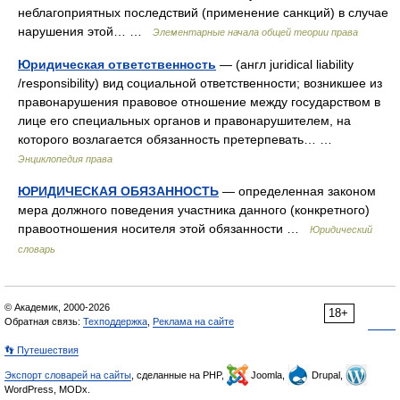
неблагоприятных последствий (применение санкций) в случае
нарушения этой… …
Элементарные начала общей теории права
Юридическая ответственность
— (англ juridical liability
/responsibility) вид социальной ответственности; возникшее из
правонарушения правовое отношение между государством в
лице его специальных органов и правонарушителем, на
которого возлагается обязанность претерпевать… …
Энциклопедия права
ЮРИДИЧЕСКАЯ ОБЯЗАННОСТЬ
— определенная законом
мера должного поведения участника данного (конкретного)
правоотношения носителя этой обязанности …
Юридический
словарь
© Академик, 2000-2026
18+
Обратная связь:
Техподдержка
,
Реклама на сайте
👣 Путешествия
Экспорт словарей на сайты
, сделанные на PHP,
Joomla,
Drupal,
WordPress, MODx.